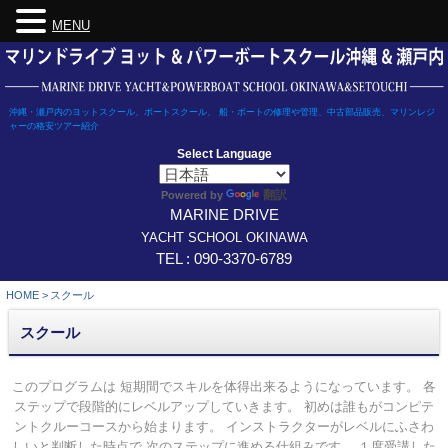
MENU
Skip
to
content
沖縄・瀬戸内のヨットスクール、ボートスクール、 船・ボートの修理や管理、中古部品販売、マリンレジ
ャーの格安ツアー紹介
Select Language
翻訳
Powered by
MARINE DRIVE
YACHT SCHOOL OKINAWA
TEL : 090-3370-6789
HOME
>
スクール
スクール
このプログラムは 短期間でスキルを体得出来るようになっています。 各
ステップで段階的にレベルアップしていきます。 初めは誰もがコンピテ
ントクルーコースから始まります。 インストラクターがレベルにふさわ
しいと判断した時点で 次のステップに進める仕組みです。 １度受講した