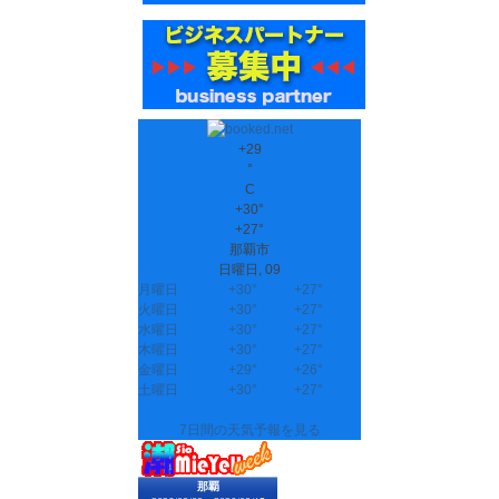
+
29
°
C
+
30°
+
27°
那覇市
日曜日, 09
月曜日
+
30°
+
27°
火曜日
+
30°
+
27°
水曜日
+
30°
+
27°
木曜日
+
30°
+
27°
金曜日
+
29°
+
26°
土曜日
+
30°
+
27°
7日間の天気予報を見る