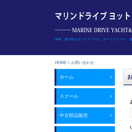
Skip
to
content
沖縄・瀬戸内のヨットスクール、ボートスクール、 
HOME
>
お問い合わせ
ホーム
スクール
中古部品販売