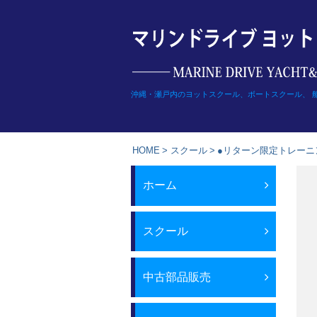
Skip
to
content
沖縄・瀬戸内のヨットスクール、ボートスクール、 
HOME
>
スクール
>
●リターン限定トレーニ
ホーム
スクール
中古部品販売