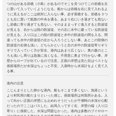
つの山がある岩礁（小島）があるのでそこを見つけてこの岩礁を左
に置いて入っていくようになる。船からは岩礁を右に見て入れるよ
うに見えるがここは絶対に入らない事。必ず座礁する。岩礁を３つ
とも左に置いて航路の中央を通る。あまり右にいき過ぎても危ない
し岩礁に寄り過ぎても危ない。そのまままっすぐ進入すると防波堤
が見える、右からは陸の防波堤、その左に水中に建っている防波堤
が見える。入り口はこの陸の防波堤と水中の防波堤の間を入る。間
違っても水中の防波堤の左から入ろうとしない事。あとこの陸側の
防波堤の右側も浅い。どちらかというと左の水中の防波堤寄りギリ
ギリで入っていく方が安全。港内はあまり広くない。奥の森のとこ
ろも浅いし周りは急激に浅くなる。不用意に奥まで行かない事。岸
壁からロープが出ているので注意。正面の岸壁は見た目はベストな
係留場所だが水深はちょっと不安。入港時から水深計をよく見て入
る事。
港内の注意
こじんまりとした静かな港内。船もそこまで多くない。漁港という
より村民用の船だまりといった感じ。係留場所は何箇所かある。入
って向かい正面の岸壁にも止めれそうだったが干潮時の水深が心配
だったのでここはパスした。結局入ってすぐ右、岸壁の端（入り口
寄り）に係留した。水深は問題なかった。港内は多数のブイやロー