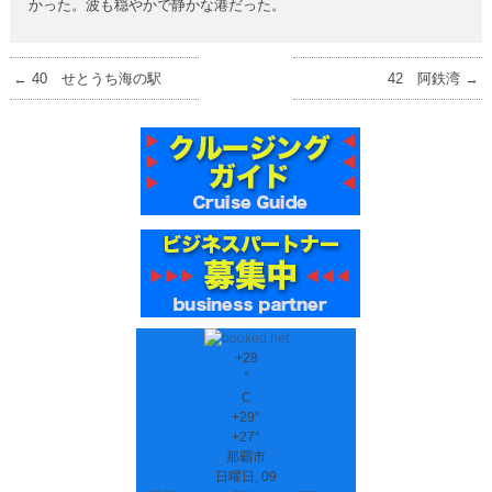
かった。波も穏やかで静かな港だった。
←
40 せとうち海の駅
42 阿鉄湾
→
+
28
°
C
+
29°
+
27°
那覇市
日曜日, 09