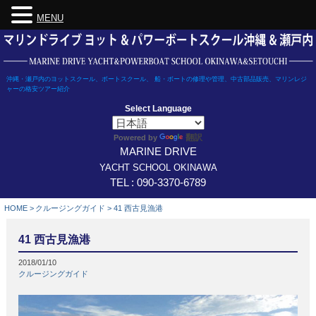
MENU
Skip
to
content
沖縄・瀬戸内のヨットスクール、ボートスクール、 船・ボートの修理や管理、中古部品販売、マリンレジ
ャーの格安ツアー紹介
Select Language
翻訳
Powered by
MARINE DRIVE
YACHT SCHOOL OKINAWA
TEL : 090-3370-6789
HOME
>
クルージングガイド
>
41 西古見漁港
41 西古見漁港
2018/01/10
クルージングガイド