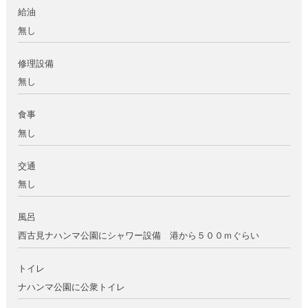
給油
無し
修理設備
無し
食事
無し
交通
無し
風呂
西古見ナハンマ公園にシャワー設備 港から５００ｍぐらい
トイレ
ナハンマ公園に公衆トイレ