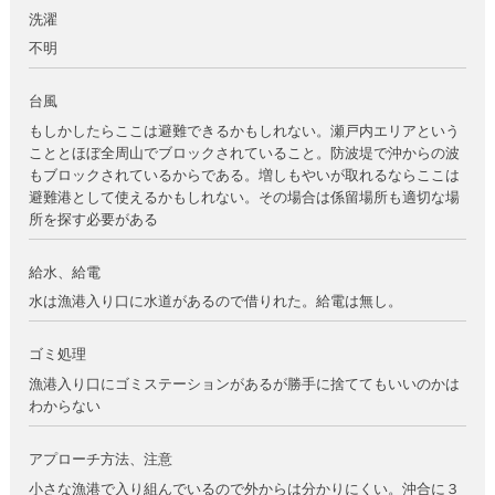
洗濯
不明
台風
もしかしたらここは避難できるかもしれない。瀬戸内エリアという
こととほぼ全周山でブロックされていること。防波堤で沖からの波
もブロックされているからである。増しもやいが取れるならここは
避難港として使えるかもしれない。その場合は係留場所も適切な場
所を探す必要がある
給水、給電
水は漁港入り口に水道があるので借りれた。給電は無し。
ゴミ処理
漁港入り口にゴミステーションがあるが勝手に捨ててもいいのかは
わからない
アプローチ方法、注意
小さな漁港で入り組んでいるので外からは分かりにくい。沖合に３