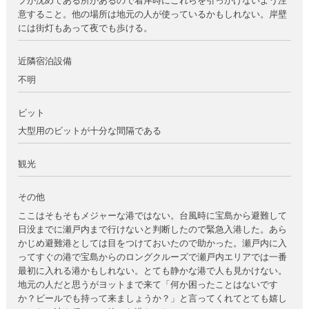
プが沈めてある所があるので着岸時にこれらを引っかけないよう注
意すること。他の場所は地元の人が使っているかもしれない。岸壁
には街灯もあって夜でも歩ける。
近隣宿泊設備
不明
ビット
大型用のビットが十分な間隔である
観光
その他
ここはそもそもメジャーな港ではない。台風時に宝島から避難して
日没までに瀬戸内まで行けないと判断したので緊急入港した。あら
かじめ避難港としては目をつけておいたので助かった。瀬戸内に入
ってすぐの港で宝島からのロングクルーズで瀬戸内エリアでは一番
最初に入れる港かもしれない。とても静かな港で人も見かけない。
地元の人だと思うがヨットまで来て「何か困ったことはないです
か？ビールでも持って来ましょうか？」と言ってくれてとても嬉し