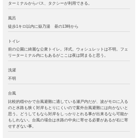
ターミナルからバス、タクシーが利用できる。
風呂
徒歩1キロ以内に嶽乃湯 昼の13時から
トイレ
前の公園に綺麗な公衆トイレ。洋式。ウォシュレットは不明。フェ
リーターミナル内にもあるがここは夜は閉まると思う。
洗濯
不明
台風
比較的穏やかで台風避難に適している瀬戸内だが、波がモロに入る
のと水路も狭く対岸もとりにくいので案外台風避難には向かないと
思う。どうしてもなら対岸をしっかりとれる事が出来るなら可能か
もしれない。台風の場合は水路の中央に寄せる必要があるが右に寄
せすぎない事。