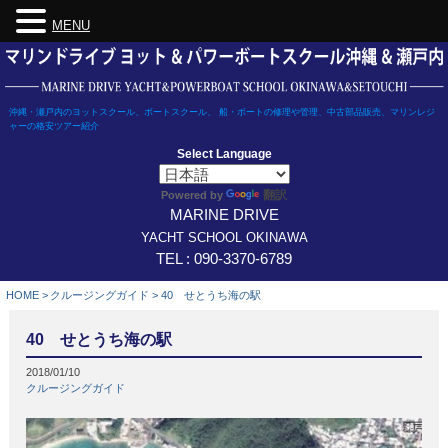
MENU
Skip
to
content
沖縄・瀬戸内のヨットスクール、ボートスクール、 船・ボートの修理や管理、中古部品販売、マリンレジ
ャーの格安ツアー紹介
Select Language
翻訳
Powered by
MARINE DRIVE
YACHT SCHOOL OKINAWA
TEL : 090-3370-6789
HOME
>
クルージングガイド
>
40 せとうち海の駅
40 せとうち海の駅
2018/01/10
クルージングガイド