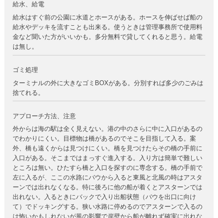
給水、給電
給水はすぐ前の公園に水道とホースがある。ホースを伸ばせば船の
給水やデッキを流すことも出来る。使うときは管理事務所で使用料
金など聞いた方がいいかも。多分無料で貸してくれると思う。給電
は無し。
ゴミ処理
ターミナルの外に大きなゴミBOXがある。分別すれば多少のごみは
捨てれる。
アプローチ方法、注意
外からは海の駅は全く見えない。港の中のさらに中に入口があるの
でわかりにくい。目標物は橋があるのでそこを目指して入る。案
外、橋も遠くからは見つけにくい。橋を見つけたらその橋の手前に
入口がある。そこまではまっすぐ進入する。入り方は簡単で難しい
ところは無い。ひたすら橋と入口を探すのに専念する。橋の手前で
左に入るが、ここの水路にバウから入ると東風と北風の時はアスタ
ーンでは出れなくなる。特に後ろに他の船が着くとアスターンでは
出れない。入るときにバックで入り出船状態（バウを出口に向け
て）でドッキングする。狭い水路に停めるのでアスターンで入るの
は怖いかもしれないが風の影響で岸壁から船が離れず確実に出れな