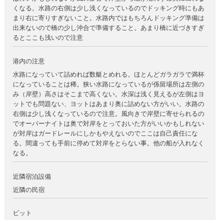
くなる。水路の右側は少し浅くなっているのでドッキング時にもあ
まり右に寄りすぎないこと。水路内ではもちろんドッキング準備は
出来ないので橋の少し沖合で準備すること。あまり橋に近づきすぎ
るとここも浅いので注意
港内の注意
水路になっていて詰めれば数艇とめれる。ほとんどガラガラで満杯
になっていることは稀。狭い水路になっているが係留場所は左側の
み（岸壁）高さはそこまで高くない。水深は浅く見えるが左側はヨ
ットでも問題ない、ヨットはあまり奥に詰めない方がいい。水路の
右側は少し浅くなっているので注意。風向きで岸壁に寄せられるの
でオーバーナイトは奥で対岸をとっておいた方がいいかもしれない
が対岸はガードレールにしかもやえないのでここは自己責任にな
る。間違っても手前に停めて対岸をとらない事。他の船が入れなく
なる。
近隣宿泊設備
近隣の民宿
ビット