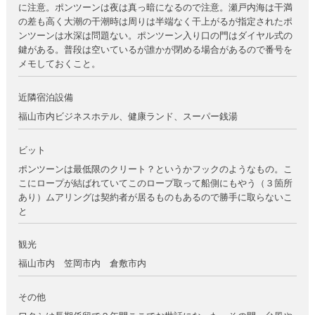
に注意。ポンツーンは夜は真っ暗になるので注意。瀬戸内海は干満
の差も高く大潮の干潮時は周りは半端なく干上がるが指定されたポ
ンツーンは水深は問題ない。ポンツーン入り口の門はダイヤル式の
鍵がある。普段は空いているが誰かが閉める場合があるので番号を
メモしておくこと。
近隣宿泊設備
福山市内ビジネスホテル、健康ランド、スーパー銭湯
ビット
ポンツーンは最低限のクリート？というかフックのようなもの。こ
こにロープが結ばれていてこのロープ取って船側にもやう（３箇所
あり）ムアリングは契約者が居るものもあるので勝手に取らないこ
と
観光
福山市内 笠岡市内 倉敷市内
その他