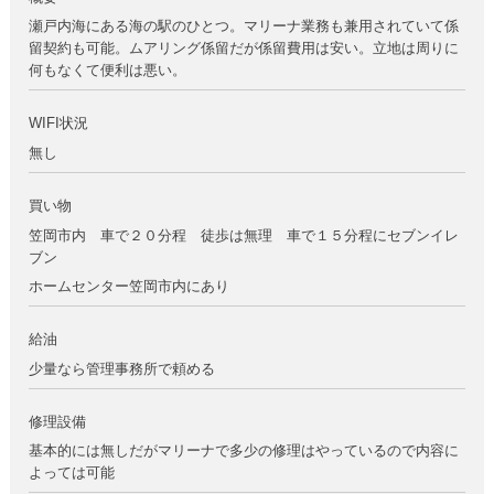
瀬戸内海にある海の駅のひとつ。マリーナ業務も兼用されていて係
留契約も可能。ムアリング係留だが係留費用は安い。立地は周りに
何もなくて便利は悪い。
WIFI状況
無し
買い物
笠岡市内 車で２０分程 徒歩は無理 車で１５分程にセブンイレ
ブン
ホームセンター笠岡市内にあり
給油
少量なら管理事務所で頼める
修理設備
基本的には無しだがマリーナで多少の修理はやっているので内容に
よっては可能