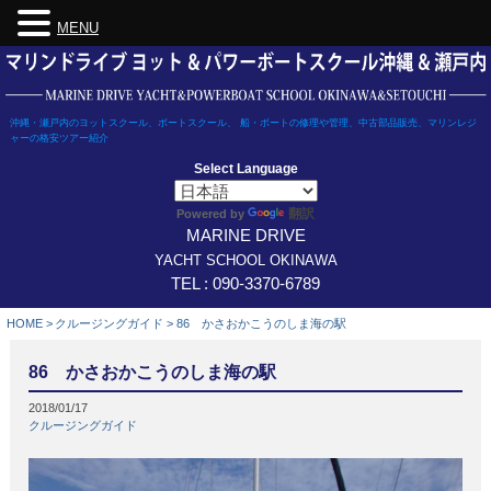
MENU
Skip
to
content
沖縄・瀬戸内のヨットスクール、ボートスクール、 船・ボートの修理や管理、中古部品販売、マリンレジ
ャーの格安ツアー紹介
Select Language
翻訳
Powered by
MARINE DRIVE
YACHT SCHOOL OKINAWA
TEL : 090-3370-6789
HOME
>
クルージングガイド
>
86 かさおかこうのしま海の駅
86 かさおかこうのしま海の駅
2018/01/17
クルージングガイド