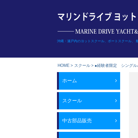
Skip
to
content
沖縄・瀬戸内のヨットスクール、ボートスクール、 
HOME
>
スクール
>
●経験者限定 シング
ホーム
スクール
中古部品販売