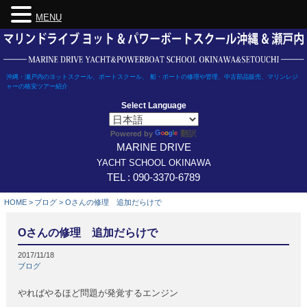
MENU
Skip
to
content
沖縄・瀬戸内のヨットスクール、ボートスクール、 船・ボートの修理や管理、中古部品販売、マリンレジ
ャーの格安ツアー紹介
Select Language
翻訳
Powered by
MARINE DRIVE
YACHT SCHOOL OKINAWA
TEL : 090-3370-6789
HOME
>
ブログ
>
Oさんの修理 追加だらけで
Oさんの修理 追加だらけで
2017/11/18
ブログ
やればやるほど問題が発覚するエンジン