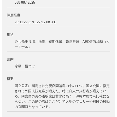
098-987-2625
緯度経度
26°11’22.3″N 127°17’08.3″E
用途
公共船乗り場、漁港、短期係留、緊急避難 AED設置場所（タ
ーミナル）
形態
岸壁 横つけ
概要
国立公園に指定された慶良間諸島の中の１つ。国立公園に指定
されて外国人観光客が増えた。特に白人の旅行者が増えてい
る。阿嘉島の海の透明度は非常に高く、沖縄本島でも比較にな
らない。この島の港はここだけで大型のフェリーや村民の移動
の玄関口となっている。