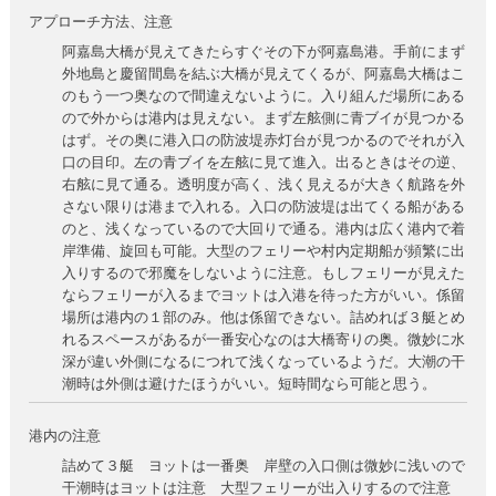
アプローチ方法、注意
阿嘉島大橋が見えてきたらすぐその下が阿嘉島港。手前にまず
外地島と慶留間島を結ぶ大橋が見えてくるが、阿嘉島大橋はこ
のもう一つ奥なので間違えないように。入り組んだ場所にある
ので外からは港内は見えない。まず左舷側に青ブイが見つかる
はず。その奥に港入口の防波堤赤灯台が見つかるのでそれが入
口の目印。左の青ブイを左舷に見て進入。出るときはその逆、
右舷に見て通る。透明度が高く、浅く見えるが大きく航路を外
さない限りは港まで入れる。入口の防波堤は出てくる船がある
のと、浅くなっているので大回りで通る。港内は広く港内で着
岸準備、旋回も可能。大型のフェリーや村内定期船が頻繁に出
入りするので邪魔をしないように注意。もしフェリーが見えた
ならフェリーが入るまでヨットは入港を待った方がいい。係留
場所は港内の１部のみ。他は係留できない。詰めれば３艇とめ
れるスペースがあるが一番安心なのは大橋寄りの奥。微妙に水
深が違い外側になるにつれて浅くなっているようだ。大潮の干
潮時は外側は避けたほうがいい。短時間なら可能と思う。
港内の注意
詰めて３艇 ヨットは一番奥 岸壁の入口側は微妙に浅いので
干潮時はヨットは注意 大型フェリーが出入りするので注意