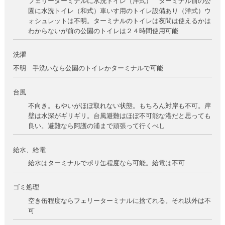
フェリーターミナルに水洗トイレ（洋式） ターミナル前の公
園に水洗トイレ（和式）車いす用のトイレ設備あり（洋式）ウ
ォシュレットは不明。ターミナルのトイレは夜間は使えるかは
わからないが前の公園のトイレは２４時間使用可能
洗濯
不明 手洗いなら公園のトイレかターミナルで可能
台風
不向き。もやいがほぼ取れない状態。もちろん対岸も不可。岸
壁は水深がギリギリ。台風避難はほぼ不可能な港だと思っても
良い。避難なら阿護の浦まで頑張って行くべし
給水、給電
給水はターミナルでポリ缶程度なら可能。給電は不可
ゴミ処理
空き缶程度ならフェリーターミナルに捨てれる。それ以外は不
可