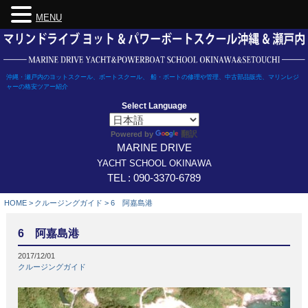
MENU
Skip
to
content
沖縄・瀬戸内のヨットスクール、ボートスクール、 船・ボートの修理や管理、中古部品販売、マリンレジ
ャーの格安ツアー紹介
Select Language
翻訳
Powered by
MARINE DRIVE
YACHT SCHOOL OKINAWA
TEL : 090-3370-6789
HOME
>
クルージングガイド
>
6 阿嘉島港
6 阿嘉島港
2017/12/01
クルージングガイド