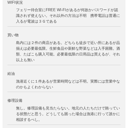
WIFI状況
フェリー待合室にFREE WI-FIがあるが何故かパスワードが認
識されず使えない。それ以外の方法は不明 携帯電話は普通に
入るが電波は３Ｇである
買い物
島内には２件の商店がある。どちらも徒歩で近い所にあるが品
揃えは必要最低限。生鮮食品や新鮮な野菜などは入手困難。酒
類、たばこも購入可能。必要最低限の日用品は買えるが、それ
以上も無い
給油
漁港近くに１件あるが営業時間などは不明。実際には営業中な
のかもよくわからない
修理設備
無し。修理設備も見当たらない。地元の人たちだけで賄ってい
る状態だと思う。どうしても困った場合は漁港に行って誰かに
相談するべし。