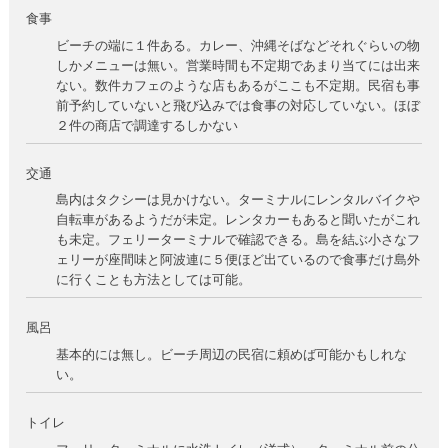
食事
ビーチの端に１件ある。カレー、沖縄そばなどそれぐらいの物
しかメニューは無い。営業時間も不定期であまり当てには出来
ない。数件カフェのような店もあるがここも不定期。民宿も事
前予約していないと飛び込みでは食事の対応していない。ほぼ
２件の商店で調達するしかない
交通
島内はタクシーは見かけない。ターミナルにレンタルバイクや
自転車があるようだが未定。レンタカーもあると聞いたがこれ
も未定。フェリーターミナルで確認できる。島を結ぶ小さなフ
ェリーが座間味と阿波連に５便ほど出ているので食事だけ島外
に行くことも方法としては可能。
風呂
基本的には無し。ビーチ周辺の民宿に頼めば可能かもしれな
い。
トイレ