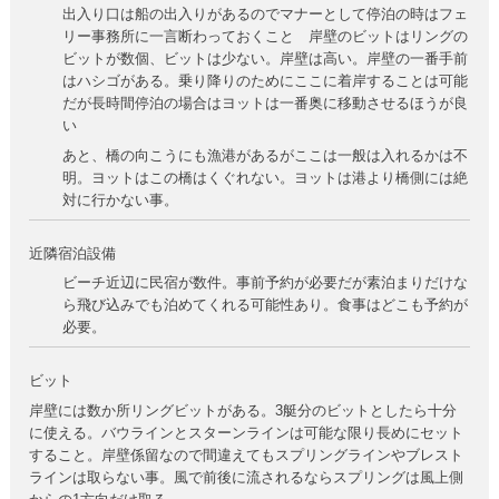
出入り口は船の出入りがあるのでマナーとして停泊の時はフェ
リー事務所に一言断わっておくこと 岸壁のビットはリングの
ビットが数個、ビットは少ない。岸壁は高い。岸壁の一番手前
はハシゴがある。乗り降りのためにここに着岸することは可能
だが長時間停泊の場合はヨットは一番奥に移動させるほうが良
い
あと、橋の向こうにも漁港があるがここは一般は入れるかは不
明。ヨットはこの橋はくぐれない。ヨットは港より橋側には絶
対に行かない事。
近隣宿泊設備
ビーチ近辺に民宿が数件。事前予約が必要だが素泊まりだけな
ら飛び込みでも泊めてくれる可能性あり。食事はどこも予約が
必要。
ビット
岸壁には数か所リングビットがある。3艇分のビットとしたら十分
に使える。バウラインとスターンラインは可能な限り長めにセット
すること。岸壁係留なので間違えてもスプリングラインやブレスト
ラインは取らない事。風で前後に流されるならスプリングは風上側