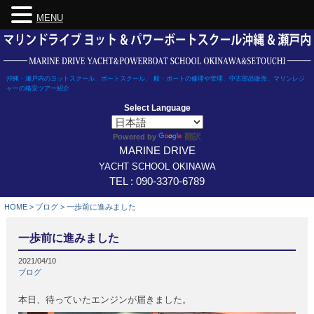
MENU
Skip
to
content
沖縄・瀬戸内のヨットスクール、ボートスクール、 船・ボートの修理や管理、中古部品販売、マリンレジ
ャーの格安ツアー紹介
Select Language
翻訳
Powered by
MARINE DRIVE
YACHT SCHOOL OKINAWA
TEL : 090-3370-6789
HOME
>
ブログ
>
一歩前に進みました
一歩前に進みました
2021/04/10
ブログ
本日、待っていたエンジンが届きました。