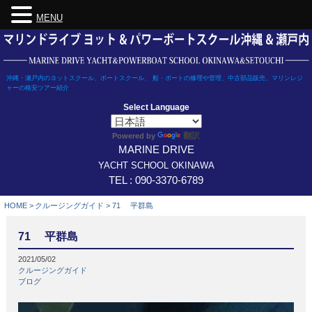
MENU
Skip
to
content
沖縄・瀬戸内のヨットスクール、ボートスクール、 船・ボートの修理や管理、中古部品販売、マリンレジ
ャーの格安ツアー紹介
Select Language
翻訳
Powered by
MARINE DRIVE
YACHT SCHOOL OKINAWA
TEL : 090-3370-6789
HOME
>
クルージングガイド
>
71 平群島
71 平群島
2021/05/02
クルージングガイド
ブログ