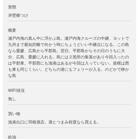
形態
岸壁横つけ
概要
瀬戸内海の真ん中に浮かぶ島。瀬戸内海クルーズの中継、ヨットで
九州まで最短距離で向かう時にちょうどいい中継点になる。この島
なら愛媛、広島から平郡島。翌日、平郡島からその日のうちに大
分、広島、愛媛に入れる。島には２箇所の集落があり今回入ったの
は平郡東。平郡西にも漁港はあるが今回は入っていない。規模は西
も東も同じくらい。どちらの港にもフェリーが入る。のどかで静か
な島
WIFI状況
無し
買い物
漁港出口に羽根酒店。酒とつまみ程度なら買える。
給油