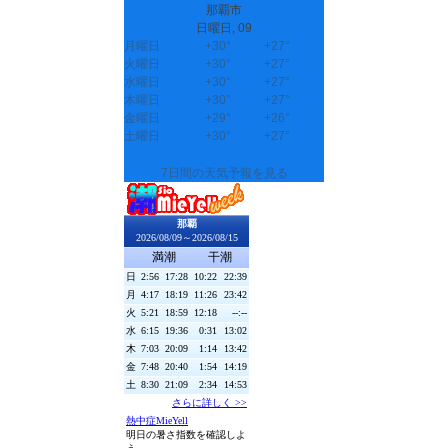
那覇市
日曜日, 09
月曜日
+
30°
+
27°
火曜日
+
30°
+
27°
水曜日
+
30°
+
27°
木曜日
+
30°
+
27°
金曜日
+
29°
+
26°
土曜日
+
30°
+
27°
7日間の天気予報を見る