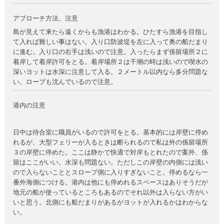
アプローチ方法、注意
島が見えて来たら遠くからも漁港はわかる。ひたすら漁港を目指し
て入れば難しい事はない。入り口防波堤を左に入って奥の船だまり
に進む。入り口の右手は浅いので注意。入ったらまず係留場所２に
着岸して着岸許可をとる。着岸場所２は干潮の時は浅いので喫水の
深いヨットは水深に注意して入る。２メートル以内なら多分問題な
い。ロープも沈んでいるので注意。
港内の注意
日中は待合室に職員がいるので許可をとる。基本的には岸壁に停め
れるが、大型フェリーが入るときは断られるので私は外の係留場所
３の岸壁に停めた。ここは静かで快適で対岸もとれたので案外、係
留はここがいい。水深も問題ない。ただしこの岸壁の内側には浅い
ので入らないこととスロープ側に入りすぎないこと。停めるなら一
番外海側につける。港内は他にも停めれるスペースはありそうだが
地元の船が使っているところもあるのでそれ以外は入らない方がい
いと思う。北側にも船だまりがあるがヨットが入れるかはわからな
い。