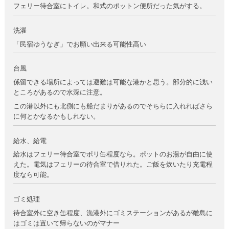
フェリー待合室にトイレ。和式のポットン便所だった気がする。
洗濯
「民宿ゆうなぎ」でお願い出来る可能性高い
台風
係留できる場所によっては避難は可能な港かと思う。部分的に浅い
ところがあるので水深に注意。
この港以外にも北側にも船だまりがあるのでそちらに入れればさら
に何とかなるかもしれない。
給水、給電
給水はフェリー待合室でポリ缶程度なら。ポットのお湯が自由に使
えた。電気はフェリーの待合室で借りれた。ご飯を炊いたり充電程
度なら可能。
ゴミ処理
待合室外に空き缶程度、漁港外にゴミステーションがあるが離島に
はゴミは置いて帰らないのがマナー