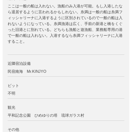
ここは一般の船は入れない。漁船のみ入港が可能。もし入港したな
ら退居するように言われるかもしれない。糸満は一般の船は糸満フ
ィッシャリーナに入港するように区別されているので一般の船は入
れないようになっている。糸満漁港は広く、手前の新港と橋をくぐ
った旧港とに別れている。どちらも漁船と遊漁船、業務船専用の港
で一般の船は入れない。入港するなら糸満フィッシャリーナに入港
すること。
近隣宿泊設備
民宿南海 Mr.KINJYO
ビット
不明
観光
平和記念公園 ひめゆりの塔 琉球ガラス村
その他