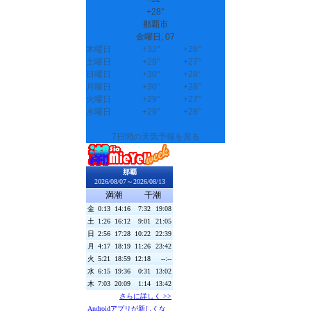
+
28°
那覇市
金曜日, 07
木曜日
+
32°
+
28°
土曜日
+
29°
+
27°
日曜日
+
30°
+
28°
月曜日
+
30°
+
28°
火曜日
+
29°
+
27°
水曜日
+
29°
+
28°
7日間の天気予報を見る