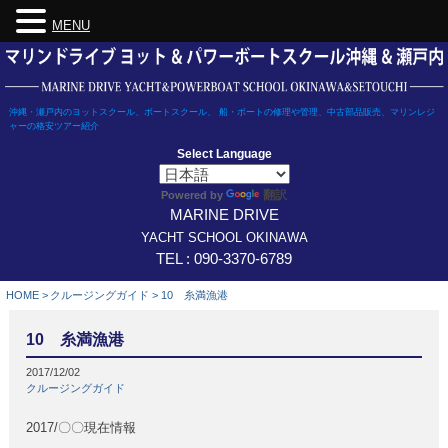
MENU
Skip
to
content
沖縄・瀬戸内のヨットスクール、ボートスクール、 船・ボートの修理や管理、中古部品販売、マリンレジ
ャーの格安ツアー紹介
Select Language
翻訳
Powered by
MARINE DRIVE
YACHT SCHOOL OKINAWA
TEL : 090-3370-6789
HOME
>
クルージングガイド
>
10 糸満漁港
10 糸満漁港
2017/12/02
クルージングガイド
2017/〇〇現在情報