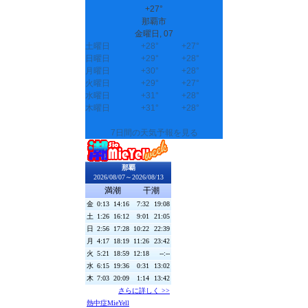
+
27°
那覇市
金曜日, 07
土曜日
+
28°
+
27°
日曜日
+
29°
+
28°
月曜日
+
30°
+
28°
火曜日
+
29°
+
27°
水曜日
+
31°
+
28°
木曜日
+
31°
+
28°
7日間の天気予報を見る