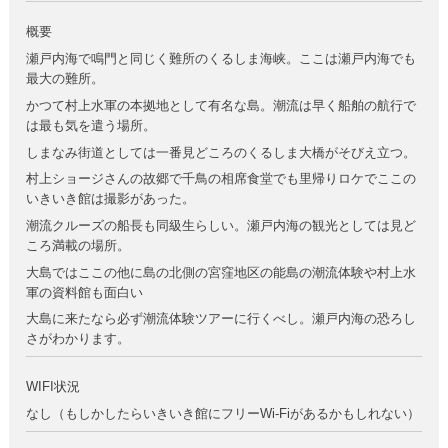
概要
瀬戸内海で鳴門と同じく難所のくるしま海峡。ここは瀬戸内海でも
最大の難所。
かつて村上水軍の本拠地として有名な島。潮流は早く船舶の航行で
は最も気を遣う場所。
しまなみ街道としては一番見どころのくるしま大橋がそびえ立つ。
村上ショージさんの故郷で千鳥の相席食堂でも里帰りロケでここの
いきいき館は撮影があった。
潮流クルーズの船長も同級生らしい。瀬戸内海の観光としては見ど
ころ満載の場所。
大島ではここの他に島の北側の宮窪地区の能島の潮流体験や村上水
軍の資料館も面白い
大島に来たなら必ず潮流体験ツアーに行くべし。瀬戸内海の恐ろし
さがわかります。
WIFI状況
なし（もしかしたらいきいき館にフリーWi-Fiがあるかもしれない）