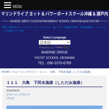
MENU
Skip
to
content
沖縄・瀬戸内のヨットスクール、ボートスクール、 船・ボートの修理や管理、中古部品販売、マリンレジ
ャーの格安ツアー紹介
Select Language
翻訳
Powered by
MARINE DRIVE
YACHT SCHOOL OKINAWA
TEL : 090-3370-6789
HOME
>
クルージングガイド
>
１１１ 大島 下田水漁港（しただみ漁港）
１１１ 大島 下田水漁港（しただみ漁港）
2020/08/26
クルージングガイド
ブログ