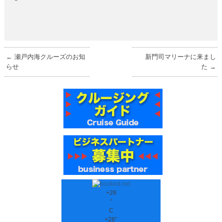
←
瀬戸内海クルーズのお知
新門司マリーナに来まし
らせ
た
→
+
28
°
C
+
28°