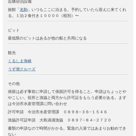
近隣宿泊設備
旅館「
名駒
」いつもここに泊まる。予約していたら迎えに来てくれ
る。１泊２食付き１００００（税別）〜
ビット
最低限のビットはあるが他の船と共用になる
観光
くるしま海峡
うず潮クルーズ
その他
係留は必ず事前に申請して係留許可を得ること。申請はちょっとや
やこしい。役所と漁協と両方から許可証をもらう必要がある。まず
は今治市水産管理課に問い合わせ
許可申請 今治市水産管理課 ０８９８−３６−１５４６
漁協許可証申請 大島渦浦漁協 ０８９７−８４−２７２０
書類の申請なので時間がかかる。緊急の入港ではあまりお勧めでき
ない