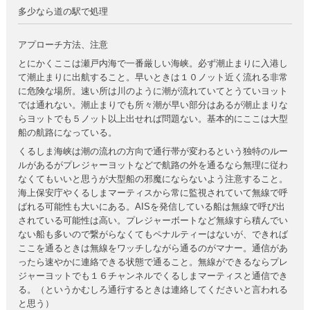
多少なら道の駅で処理
アプローチ方法、注意
とにかくここは瀬戸内海で一番厳しい海峡。必ず潮止まりに入港し
て潮止まりに出航すること。早いときは１０ノット近く流れる非常
に危険な場所。速い所は川のように潮が流れていてとうていヨット
では通れない。潮止まりでも所々潮が早い部分はあるが潮止まりな
らヨットでも５ノット以上出せれば問題ない。基本的にここは大型
船の航路になっている。
くるしま海峡は潮の流れの方向で通行帯が変わるという独特のルー
ルがあるがプレジャーヨットなどで航路の外を通るなら無理に従わ
なくてもいいと思うが大型船の邪魔にならないよう注意すること。
海上保安庁やくるしまマーティスから常に監視されていて無線で呼
ばれる可能性も大いにある。AISを発信している船は無線で呼び出
されている可能性は高い。プレジャーボートなど無線すら積んでい
ない船も多いので繋がらなくてもペナルティーはないが、できれば
ここを通るときは無線をワッチしながら通るのがマナー。通信があ
ったら速やかに連絡できる状態で通ること。無線ができるならプレ
ジャーヨットでも１６チャンネルでくるしまマーティスと通信でき
る。（というかむしろ通行するときは連絡してくださいと言われる
と思う）