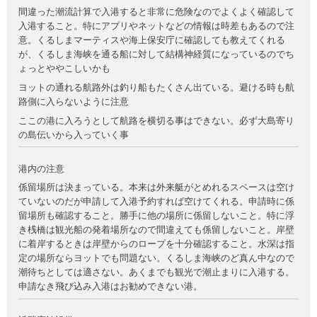
間違った潮流計算で入港すると非常に危険なのでよくよく確認して
入港すること。特にアプリやネットなどの情報は時差もあるので注
意。くるしまマーティスや海上保安庁に確認しても教えてくれる
が、くるしま海峡を通る船に対して結構神経質になっているのでち
ょっとややこしいかも
ヨットの通れる航路外は釣り船もたくさん出ている。避ける時も航
路側に入らないように注意
ここの港に入ろうとして航路を横切る事はできない。必ず大島寄り
の島伝いから入っていく事
港内の注意
係留場所は決まっている。本来は外来艇がとめれるスペースは空け
ていないのだが申請して入港予約すれば空けてくれる。申請時に係
留場所も確認すること。勝手に他の場所に係留しないこと。特に浮
き桟橋は観光船の発着場所なので間違えても係留しないこと。岸壁
に着岸するときは岸壁からのロープを十分確認すること。水深は指
定の場所ならヨットでも問題ない。くるしま海峡のど真ん中なので
潮待ちとしては適さない。あくまでも観光で潮止まりに入港する。
申請なき飛び込み入港はお勧めできない港。