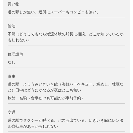
買い物
道の駅しか無い。近所にスーパーもコンビニも無い。
給油
不明（どうしてもなら潮流体験の船長に相談。どこか知っているか
もしれない）
修理設備
なし
食事
道の駅 よしうみいきいき館（海鮮バーベキュー、鯛めし、牡蠣な
ど）日中はどうにかなるが夜はどこも無い
旅館 名駒（食事だけも可能だが事前予約）
交通
道の駅でタクシーが呼べる。バスも出ている。いきいき館にレンタ
ル自転車があるかもしれない