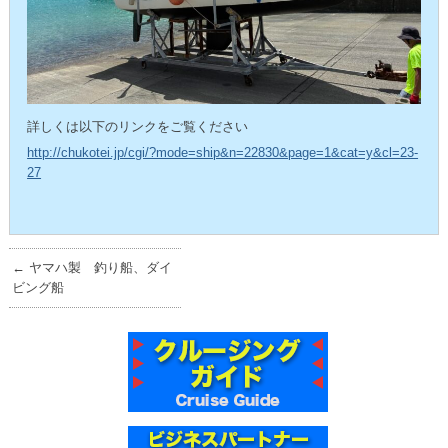
詳しくは以下のリンクをご覧ください
http://chukotei.jp/cgi/?mode=ship&n=22830&page=1&cat=y&cl=23-
27
←
ヤマハ製 釣り船、ダイ
ビング船