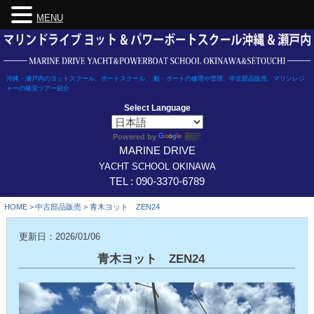
MENU
Skip
to
content
沖縄・瀬戸内のヨットスクール、ボートスクール、 船・ボートの修理や管理、中古部品販売、マリンレジ
ャーの格安ツアー紹介
Select Language
翻訳
Powered by
MARINE DRIVE
YACHT SCHOOL OKINAWA
TEL : 090-3370-6789
HOME
>
中古部品販売
>
青木ヨット ZEN24
更新日：2026/01/06
青木ヨット ZEN24