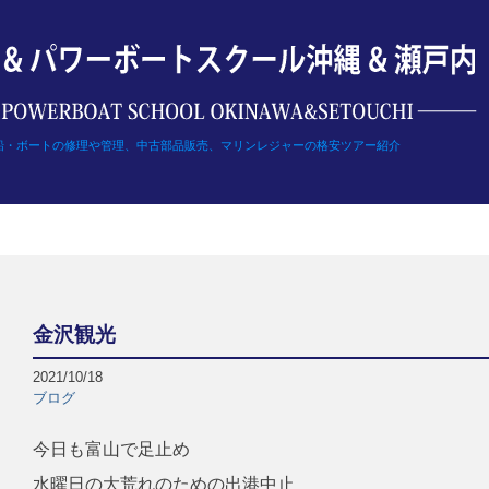
船・ボートの修理や管理、中古部品販売、マリンレジャーの格安ツアー紹介
金沢観光
2021/10/18
ブログ
今日も富山で足止め
水曜日の大荒れのための出港中止