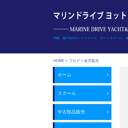
Skip
to
content
沖縄・瀬戸内のヨットスクール、ボートスクール、 
HOME
>
ブログ
>
金沢観光
ホーム
スクール
中古部品販売