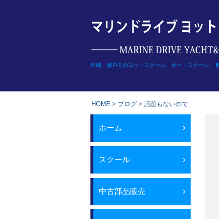
Skip
to
content
沖縄・瀬戸内のヨットスクール、ボートスクール、 
HOME
>
ブログ
>
話題もないので
ホーム
スクール
中古部品販売