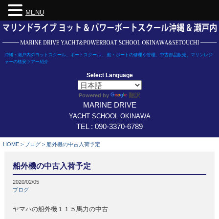
MENU
Skip
to
content
沖縄・瀬戸内のヨットスクール、ボートスクール、 船・ボートの修理や管理、中古部品販売、マリンレジ
ャーの格安ツアー紹介
Select Language
翻訳
Powered by
MARINE DRIVE
YACHT SCHOOL OKINAWA
TEL : 090-3370-6789
HOME
>
ブログ
>
船外機の中古入荷予定
船外機の中古入荷予定
2020/02/05
ブログ
ヤマハの船外機１１５馬力の中古