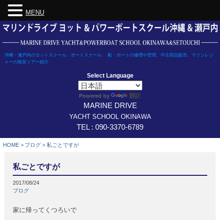
MENU
Skip
to
content
沖縄・瀬戸内のヨットスクール、ボートスクール、 船・ボートの修理や管理、中古部品販売、マリンレジ
ャーの格安ツアー紹介
Select Language
翻訳
Powered by
MARINE DRIVE
YACHT SCHOOL OKINAWA
TEL : 090-3370-6789
HOME
>
ブログ
>
私ごとですが
私ごとですが
2017/08/24
ブログ
家に帰ってくつろいで