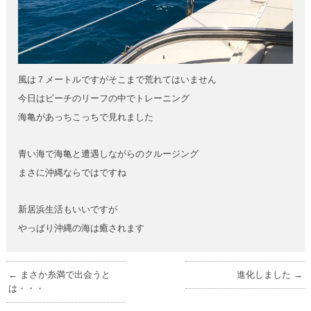
風は７メートルですがそこまで荒れてはいません
今日はビーチのリーフの中でトレーニング
海亀があっちこっちで見れました
青い海で海亀と遭遇しながらのクルージング
まさに沖縄ならではですね
新居浜生活もいいですが
やっぱり沖縄の海は癒されます
←
まさか糸満で出会うと
進化しました
→
は・・・