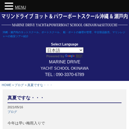
MENU
Skip
to
content
沖縄・瀬戸内のヨットスクール、ボートスクール、 船・ボートの修理や管理、中古部品販売、マリンレジ
ャーの格安ツアー紹介
Select Language
翻訳
Powered by
MARINE DRIVE
YACHT SCHOOL OKINAWA
TEL : 090-3370-6789
HOME
>
ブログ
>
真夏ですな・・・
真夏ですな・・・
2021/05/16
ブログ
今年は早い梅雨入りで