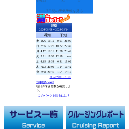
木曜日
+
31°
+
27°
7日間の天気予報を見る