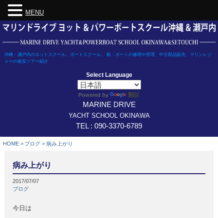
MENU
Skip
to
content
沖縄・瀬戸内のヨットスクール、ボートスクール、 船・ボートの修理や管理、中古部品販売、マリンレジ
ャーの格安ツアー紹介
Select Language
翻訳
Powered by
MARINE DRIVE
YACHT SCHOOL OKINAWA
TEL : 090-3370-6789
HOME
>
ブログ
>
病み上がり
病み上がり
2017/07/07
ブログ
今日は