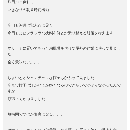
昨日ぶっ倒れて
いきなりの朝６時前出勤
今日も沖縄は殺人的に暑く
今日もまだフラフラな状態を何とか乗り越える対策を考えます
マリーナに置いてあった扇風機を借りて屋外の作業に使って見まし
た
全く意味ない。。。
ちょいとオシャレチックな帽子もかぶって見ました
今まで帽子は汗かいてかゆくなるのできらいでかぶらなかったんで
すが
頑張ってかぶりました
短時間でつばが邪魔になる。。。
ゼナ（ユンケルみたいな元気になる薬）を買って飲んで見ました