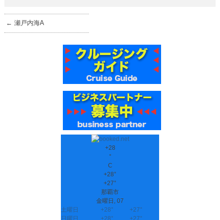
←
瀬戸内海A
+
28
°
C
+
28°
+
27°
那覇市
金曜日, 07
土曜日
+
28°
+
27°
日曜日
+
28°
+
27°