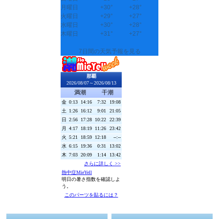
月曜日
+
30°
+
28°
火曜日
+
29°
+
27°
水曜日
+
30°
+
28°
木曜日
+
31°
+
27°
7日間の天気予報を見る