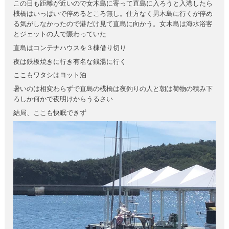
この日も距離が近いので女木島に寄って直島に入ろうと入港したら
桟橋はいっぱいで停めるところ無し。仕方なく男木島に行くが停め
る気がしなかったので港だけ見て直島に向かう。女木島は海水浴客
とジェットの人で賑わっていた
直島はコンテナハウスを３棟借り切り
夜は鉄板焼きに行き有名な銭湯に行く
ここもワタシはヨット泊
暑いのは相変わらずで直島の桟橋は夜釣りの人と朝は荷物の積み下
ろしか何かで夜明けからうるさい
結局、ここも快眠できず