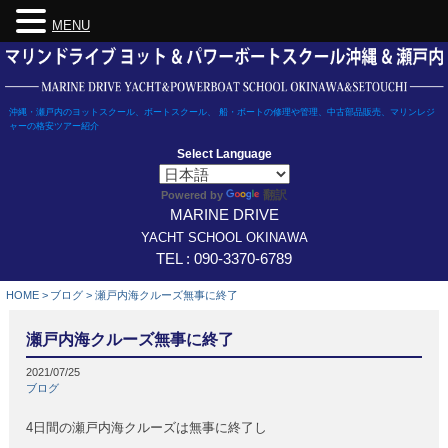
MENU
Skip
to
content
沖縄・瀬戸内のヨットスクール、ボートスクール、 船・ボートの修理や管理、中古部品販売、マリンレジ
ャーの格安ツアー紹介
Select Language
翻訳
Powered by
MARINE DRIVE
YACHT SCHOOL OKINAWA
TEL : 090-3370-6789
HOME
>
ブログ
>
瀬戸内海クルーズ無事に終了
瀬戸内海クルーズ無事に終了
2021/07/25
ブログ
4日間の瀬戸内海クルーズは無事に終了し