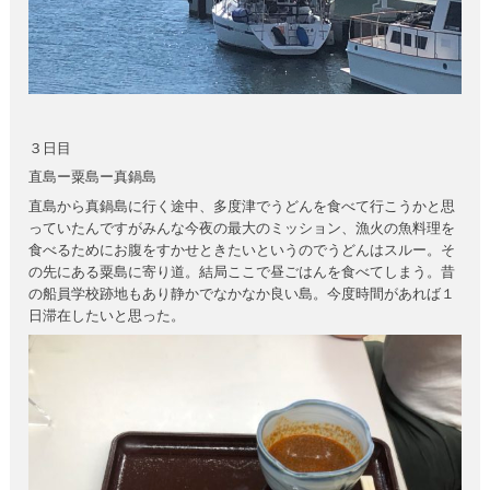
３日目
直島ー粟島ー真鍋島
直島から真鍋島に行く途中、多度津でうどんを食べて行こうかと思
っていたんですがみんな今夜の最大のミッション、漁火の魚料理を
食べるためにお腹をすかせときたいというのでうどんはスルー。そ
の先にある粟島に寄り道。結局ここで昼ごはんを食べてしまう。昔
の船員学校跡地もあり静かでなかなか良い島。今度時間があれば１
日滞在したいと思った。