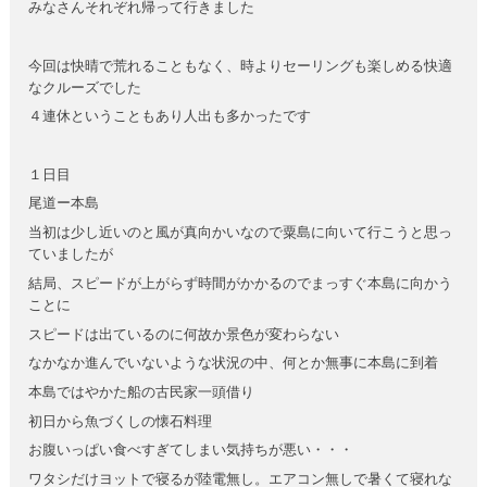
みなさんそれぞれ帰って行きました
今回は快晴で荒れることもなく、時よりセーリングも楽しめる快適
なクルーズでした
４連休ということもあり人出も多かったです
１日目
尾道ー本島
当初は少し近いのと風が真向かいなので粟島に向いて行こうと思っ
ていましたが
結局、スピードが上がらず時間がかかるのでまっすぐ本島に向かう
ことに
スピードは出ているのに何故か景色が変わらない
なかなか進んでいないような状況の中、何とか無事に本島に到着
本島ではやかた船の古民家一頭借り
初日から魚づくしの懐石料理
お腹いっぱい食べすぎてしまい気持ちが悪い・・・
ワタシだけヨットで寝るが陸電無し。エアコン無しで暑くて寝れな