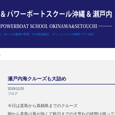
船・ボートの修理や管理、中古部品販売、マリンレジャーの格安ツアー紹介
め
瀬戸内海クルーズも大詰め
2019/11/20
ブログ
今日は直島から真鍋島までのクルーズ
朝から直島は風が強くて昨日までの大荒れの状態は残って