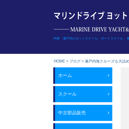
Skip
to
content
沖縄・瀬戸内のヨットスクール、ボートスクール、 
HOME
>
ブログ
>
瀬戸内海クルーズも大詰
ホーム
スクール
中古部品販売