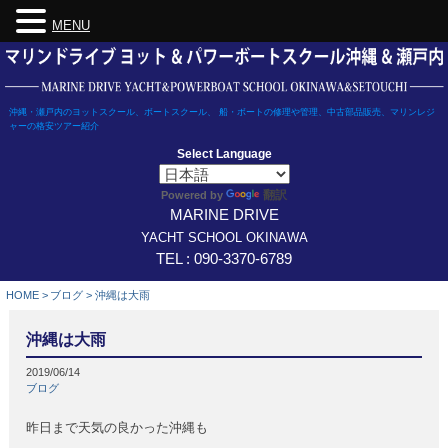
MENU
Skip
to
content
沖縄・瀬戸内のヨットスクール、ボートスクール、 船・ボートの修理や管理、中古部品販売、マリンレジ
ャーの格安ツアー紹介
Select Language
翻訳
Powered by
MARINE DRIVE
YACHT SCHOOL OKINAWA
TEL : 090-3370-6789
HOME
>
ブログ
>
沖縄は大雨
沖縄は大雨
2019/06/14
ブログ
昨日まで天気の良かった沖縄も