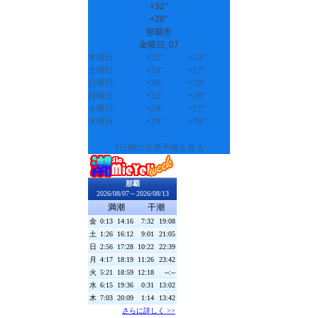
+
32°
+
28°
那覇市
金曜日, 07
木曜日
+
32°
+
28°
土曜日
+
29°
+
27°
日曜日
+
30°
+
28°
月曜日
+
30°
+
28°
火曜日
+
29°
+
27°
水曜日
+
29°
+
28°
7日間の天気予報を見る