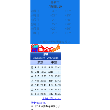
那覇市
月曜日, 10
火曜日
+
30°
+
27°
水曜日
+
27°
+
25°
木曜日
+
29°
+
25°
金曜日
+
29°
+
26°
土曜日
+
29°
+
26°
日曜日
+
29°
+
27°
7日間の天気予報を見る