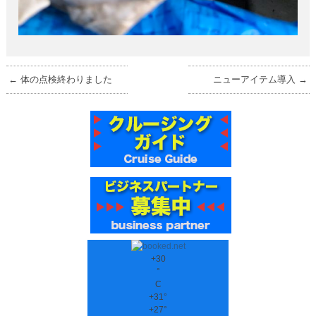
←
体の点検終わりました
ニューアイテム導入
→
+
30
°
C
+
31°
+
27°