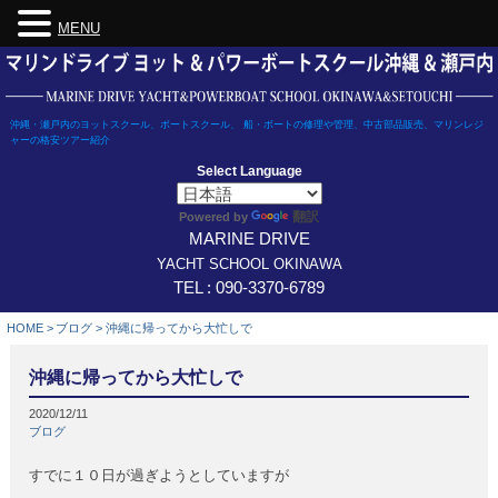
MENU
Skip
to
content
沖縄・瀬戸内のヨットスクール、ボートスクール、 船・ボートの修理や管理、中古部品販売、マリンレジ
ャーの格安ツアー紹介
Select Language
翻訳
Powered by
MARINE DRIVE
YACHT SCHOOL OKINAWA
TEL : 090-3370-6789
HOME
>
ブログ
>
沖縄に帰ってから大忙しで
沖縄に帰ってから大忙しで
2020/12/11
ブログ
すでに１０日が過ぎようとしていますが