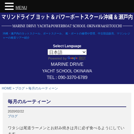
MENU
Skip
to
content
沖縄・瀬戸内のヨットスクール、ボートスクール、 船・ボートの修理や管理、中古部品販売、マリンレジ
ャーの格安ツアー紹介
Select Language
翻訳
Powered by
MARINE DRIVE
YACHT SCHOOL OKINAWA
TEL : 090-3370-6789
HOME
>
ブログ
>
毎月のルーティーン
毎月のルーティーン
2020/02/22
ブログ
ワタシは尾道ラーメンとお好み焼きは月に必ず食べるようにしてい
ます