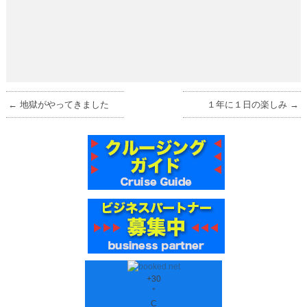
←
地獄がやってきました
１年に１日の楽しみ
→
+
30
°
C