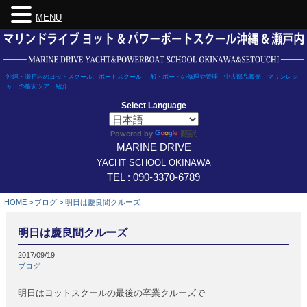
MENU
Skip
to
content
沖縄・瀬戸内のヨットスクール、ボートスクール、 船・ボートの修理や管理、中古部品販売、マリンレジ
ャーの格安ツアー紹介
Select Language
翻訳
Powered by
MARINE DRIVE
YACHT SCHOOL OKINAWA
TEL : 090-3370-6789
HOME
>
ブログ
>
明日は慶良間クルーズ
明日は慶良間クルーズ
2017/09/19
ブログ
明日はヨットスクールの最後の卒業クルーズで