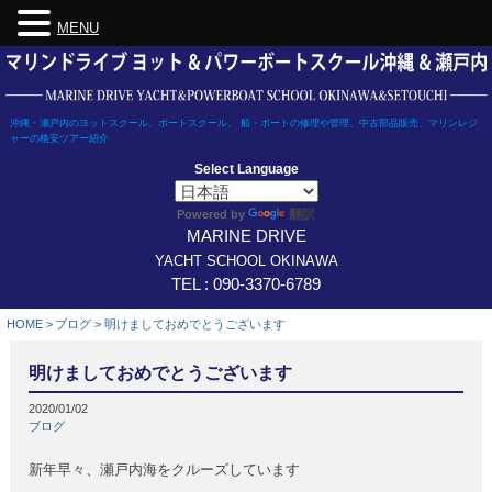
MENU
Skip
to
content
沖縄・瀬戸内のヨットスクール、ボートスクール、 船・ボートの修理や管理、中古部品販売、マリンレジ
ャーの格安ツアー紹介
Select Language
翻訳
Powered by
MARINE DRIVE
YACHT SCHOOL OKINAWA
TEL : 090-3370-6789
HOME
>
ブログ
>
明けましておめでとうございます
明けましておめでとうございます
2020/01/02
ブログ
新年早々、瀬戸内海をクルーズしています