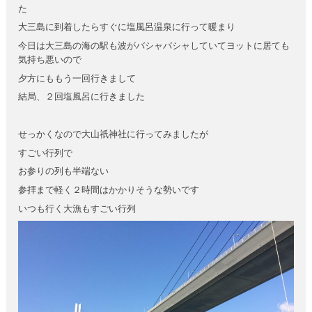
た
大三島に到着したらすぐに塩風呂温泉に行って暖まり
今日は大三島の海の駅も波がバシャバシャしていてヨットに居ても
気持ち悪いので
夕方にももう一回行きまして
結局、２回塩風呂に行きました
せっかくなので大山祇神社に行ってみましたが
すごい行列で
お参りの列も半端ない
参拝まで軽く２時間はかかりそうな勢いです
いつも行く大漁もすごい行列