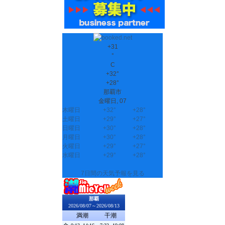
+
31
°
C
+
32°
+
28°
那覇市
金曜日, 07
木曜日
+
32°
+
28°
土曜日
+
29°
+
27°
日曜日
+
30°
+
28°
月曜日
+
30°
+
28°
火曜日
+
29°
+
27°
水曜日
+
29°
+
28°
7日間の天気予報を見る