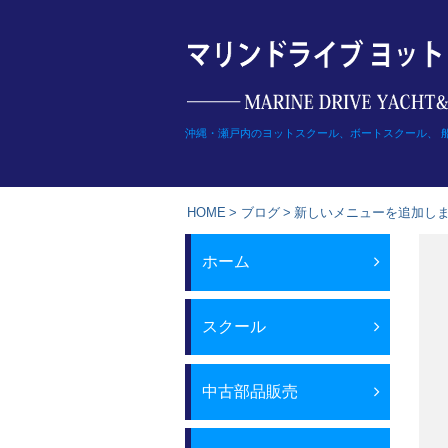
Skip
to
content
沖縄・瀬戸内のヨットスクール、ボートスクール、 
HOME
>
ブログ
>
新しいメニューを追加し
ホーム
スクール
中古部品販売