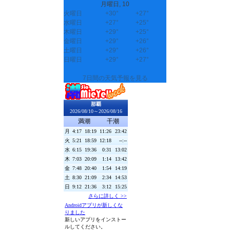
月曜日, 10
火曜日
+
30°
+
27°
水曜日
+
27°
+
25°
木曜日
+
29°
+
25°
金曜日
+
29°
+
26°
土曜日
+
29°
+
26°
日曜日
+
29°
+
27°
7日間の天気予報を見る