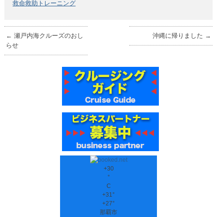
救命救助トレーニング
←
瀬戸内海クルーズのおし
沖縄に帰りました
→
らせ
+
30
°
C
+
31°
+
27°
那覇市