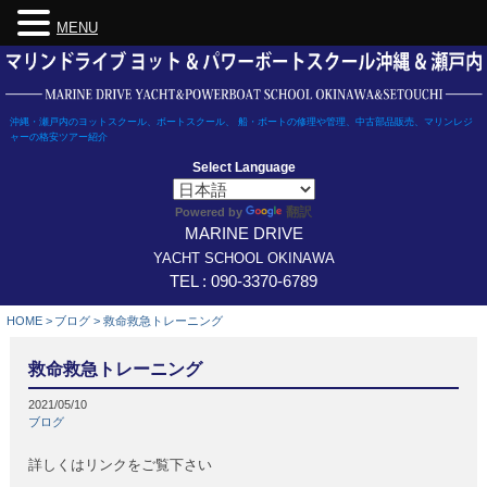
MENU
Skip
to
content
沖縄・瀬戸内のヨットスクール、ボートスクール、 船・ボートの修理や管理、中古部品販売、マリンレジ
ャーの格安ツアー紹介
Select Language
翻訳
Powered by
MARINE DRIVE
YACHT SCHOOL OKINAWA
TEL : 090-3370-6789
HOME
>
ブログ
>
救命救急トレーニング
救命救急トレーニング
2021/05/10
ブログ
詳しくはリンクをご覧下さい