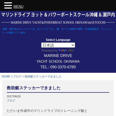
MENU
Skip
to
content
沖縄・瀬戸内のヨットスクール、ボートスクール、 船・ボートの修理や管理、中古部品販売、マリンレジ
ャーの格安ツアー紹介
Select Language
翻訳
Powered by
MARINE DRIVE
YACHT SCHOOL OKINAWA
TEL : 090-3370-6789
HOME
>
ブログ
>
救助艇ステッカーできました
救助艇ステッカーできました
2017/06/26
ブログ
ただいま作成中のマリンドライブのトレーニング艇と