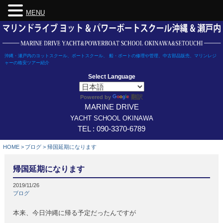
MENU
Skip
to
content
沖縄・瀬戸内のヨットスクール、ボートスクール、 船・ボートの修理や管理、中古部品販売、マリンレジ
ャーの格安ツアー紹介
Select Language
翻訳
Powered by
MARINE DRIVE
YACHT SCHOOL OKINAWA
TEL : 090-3370-6789
HOME
>
ブログ
>
帰国延期になります
帰国延期になります
2019/11/26
ブログ
本来、今日沖縄に帰る予定だったんですが