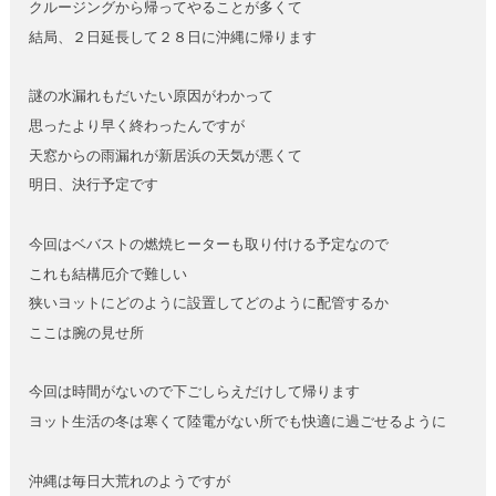
クルージングから帰ってやることが多くて
結局、２日延長して２８日に沖縄に帰ります
謎の水漏れもだいたい原因がわかって
思ったより早く終わったんですが
天窓からの雨漏れが新居浜の天気が悪くて
明日、決行予定です
今回はベバストの燃焼ヒーターも取り付ける予定なので
これも結構厄介で難しい
狭いヨットにどのように設置してどのように配管するか
ここは腕の見せ所
今回は時間がないので下ごしらえだけして帰ります
ヨット生活の冬は寒くて陸電がない所でも快適に過ごせるように
沖縄は毎日大荒れのようですが