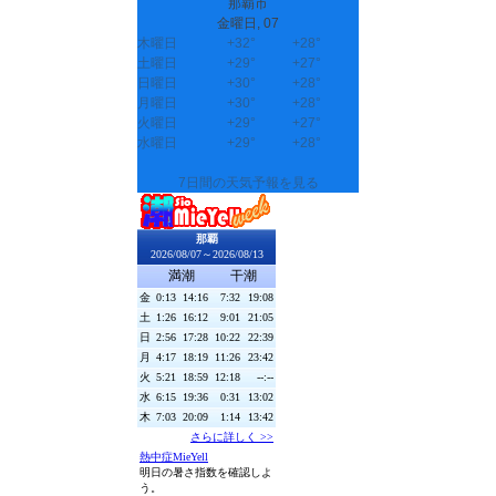
那覇市
金曜日, 07
木曜日
+
32°
+
28°
土曜日
+
29°
+
27°
日曜日
+
30°
+
28°
月曜日
+
30°
+
28°
火曜日
+
29°
+
27°
水曜日
+
29°
+
28°
7日間の天気予報を見る