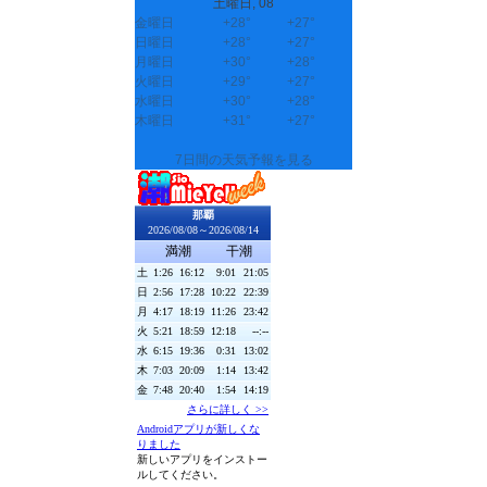
土曜日, 08
金曜日
+
28°
+
27°
日曜日
+
28°
+
27°
月曜日
+
30°
+
28°
火曜日
+
29°
+
27°
水曜日
+
30°
+
28°
木曜日
+
31°
+
27°
7日間の天気予報を見る