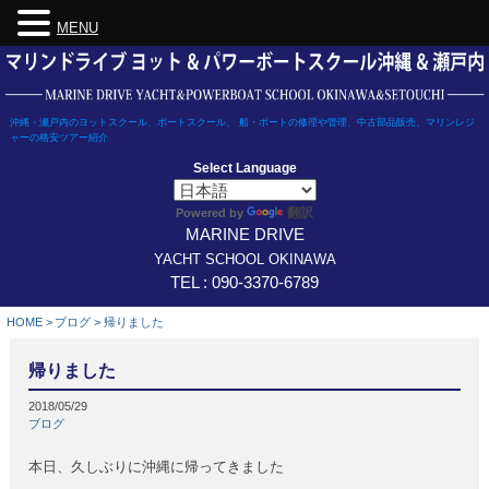
MENU
Skip
to
content
沖縄・瀬戸内のヨットスクール、ボートスクール、 船・ボートの修理や管理、中古部品販売、マリンレジ
ャーの格安ツアー紹介
Select Language
翻訳
Powered by
MARINE DRIVE
YACHT SCHOOL OKINAWA
TEL : 090-3370-6789
HOME
>
ブログ
>
帰りました
帰りました
2018/05/29
ブログ
本日、久しぶりに沖縄に帰ってきました