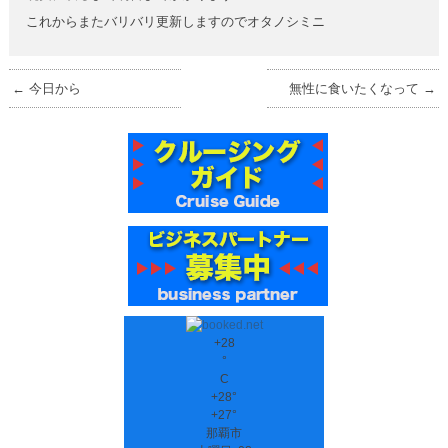
これからまたバリバリ更新しますのでオタノシミニ
←
今日から
無性に食いたくなって
→
+
28
°
C
+
28°
+
27°
那覇市