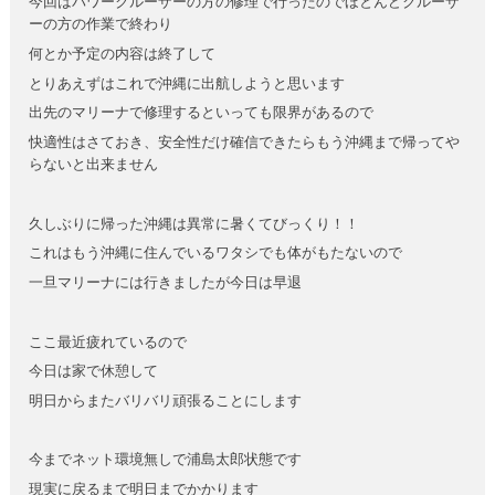
今回はパワークルーザーの方の修理で行ったのでほとんどクルーザ
ーの方の作業で終わり
何とか予定の内容は終了して
とりあえずはこれで沖縄に出航しようと思います
出先のマリーナで修理するといっても限界があるので
快適性はさておき、安全性だけ確信できたらもう沖縄まで帰ってや
らないと出来ません
久しぶりに帰った沖縄は異常に暑くてびっくり！！
これはもう沖縄に住んでいるワタシでも体がもたないので
一旦マリーナには行きましたが今日は早退
ここ最近疲れているので
今日は家で休憩して
明日からまたバリバリ頑張ることにします
今までネット環境無しで浦島太郎状態です
現実に戻るまで明日までかかります