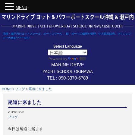
MENU
Skip
to
content
沖縄・瀬戸内のヨットスクール、ボートスクール、 船・ボートの修理や管理、中古部品販売、マリンレジ
ャーの格安ツアー紹介
Select Language
翻訳
Powered by
MARINE DRIVE
YACHT SCHOOL OKINAWA
TEL : 090-3370-6789
HOME
>
ブログ
>
尾道に来ました
尾道に来ました
2019/10/20
ブログ
今日は尾道に居ます