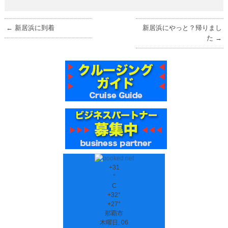
←
新居浜に到着
新居浜にやっと？帰りまし
た
→
+
31
°
C
+
32°
+
27°
那覇市
木曜日, 06