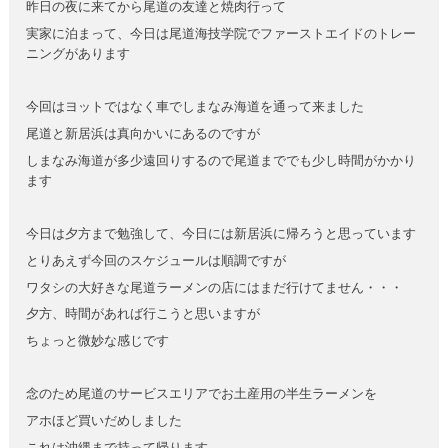
昨日の夜に来てから尾道の友達と焼肉行って
実家に泊まって、今日は尾道海技学院でファーストエイドのトレー
ニングがあります
今回はヨットではなく車でしまなみ海道を通って来ました
尾道と新居浜は真向かいにあるのですが
しまなみ海道が多少遠回りするので尾道まででも少し時間がかかり
ます
今日は夕方まで勉強して、今日には新居浜に帰ろうと思っています
とりあえず今回のスケジュールは順調ですが
ワタシの大好きな尾道ラーメンの店にはまだ行けてません・・・
夕方、時間があれば行こうと思いますが
ちょっと微妙な感じです
念のため尾道のサービスエリアでお土産用の半生ラーメンを
アホほど買いだめしました
これは沖縄まで持って帰ります