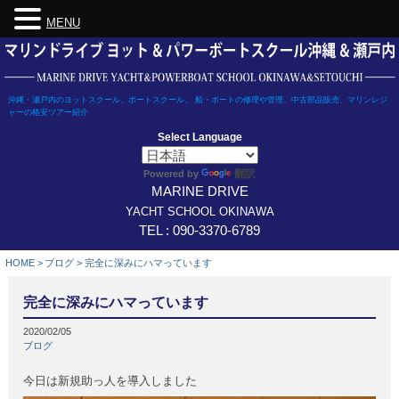
MENU
Skip
to
content
沖縄・瀬戸内のヨットスクール、ボートスクール、 船・ボートの修理や管理、中古部品販売、マリンレジ
ャーの格安ツアー紹介
Select Language
翻訳
Powered by
MARINE DRIVE
YACHT SCHOOL OKINAWA
TEL : 090-3370-6789
HOME
>
ブログ
>
完全に深みにハマっています
完全に深みにハマっています
2020/02/05
ブログ
今日は新規助っ人を導入しました