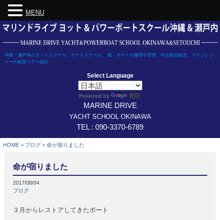
MENU
Skip
to
content
沖縄・瀬戸内のヨットスクール、ボートスクール、 船・ボートの修理や管理、中古部品販売、マリンレジ
ャーの格安ツアー紹介
Select Language
翻訳
Powered by
MARINE DRIVE
YACHT SCHOOL OKINAWA
TEL : 090-3370-6789
HOME
>
ブログ
>
命が宿りました
命が宿りました
2017/08/04
ブログ
３月からレストアしてきたボート