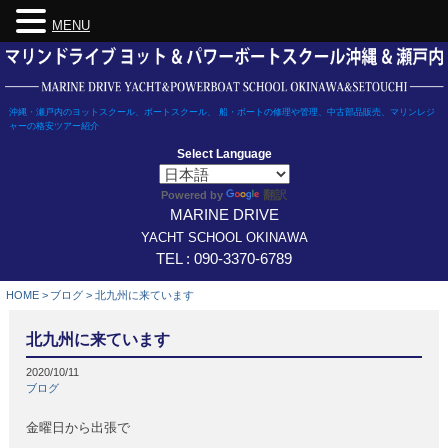
MENU
Skip
to
content
沖縄・瀬戸内のヨットスクール、ボートスクール、 船・ボートの修理や管理、中古部品販売、マリンレジ
ャーの格安ツアー紹介
Select Language
翻訳
Powered by
MARINE DRIVE
YACHT SCHOOL OKINAWA
TEL : 090-3370-6789
HOME
>
ブログ
>
北九州に来ています
北九州に来ています
2020/10/11
ブログ
金曜日から出張で