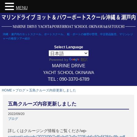
MENU
Skip
to
content
沖縄・瀬戸内のヨットスクール、ボートスクール、 船・ボートの修理や管理、中古部品販売、マリンレジ
ャーの格安ツアー紹介
Select Language
翻訳
Powered by
MARINE DRIVE
YACHT SCHOOL OKINAWA
TEL : 090-3370-6789
HOME
>
ブログ
>
五島クルーズ内容更新しました
五島クルーズ内容更新しました
2022/09/20
ブログ
詳しくはクルージング情報をご覧くださ/wp-
content/uploads/2022/09/7ef5cbd12a9a2235ab6c50e5f284c4fb.pdf