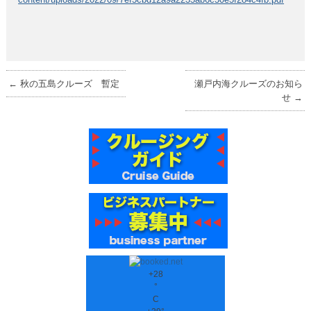
←
秋の五島クルーズ 暫定
瀬戸内海クルーズのお知ら
せ
→
+
28
°
C