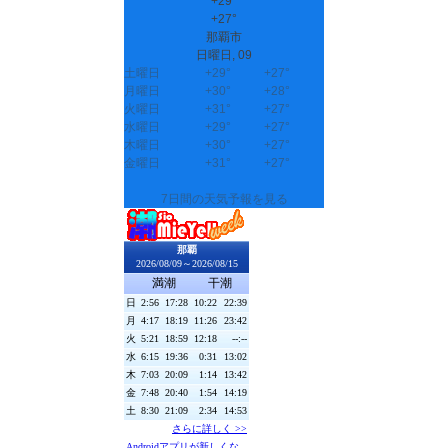
+
29°
+
27°
那覇市
日曜日, 09
土曜日
+
29°
+
27°
月曜日
+
30°
+
28°
火曜日
+
31°
+
27°
水曜日
+
29°
+
27°
木曜日
+
30°
+
27°
金曜日
+
31°
+
27°
7日間の天気予報を見る