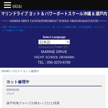
MENU
Skip
to
content
沖縄・瀬戸内のヨットスクール、ボートスクール、 船・ボートの修理や管理、中古部品販売、マリンレジ
ャーの格安ツアー紹介
Select Language
翻訳
Powered by
MARINE DRIVE
YACHT SCHOOL OKINAWA
TEL : 090-3370-6789
HOME
>
ブログ
>
ヨット修理中
ヨット修理中
2020/11/24
ブログ
瀬戸内海クルーズが終わってひと段落