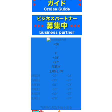
+
28
°
C
+
29°
+
27°
那覇市
土曜日, 08
日曜日
+
29°
+
28°
月曜日
+
30°
+
27°
火曜日
+
31°
+
28°
水曜日
+
30°
+
27°
木曜日
+
30°
+
27°
金曜日
+
28°
+
27°
7日間の天気予報を見る