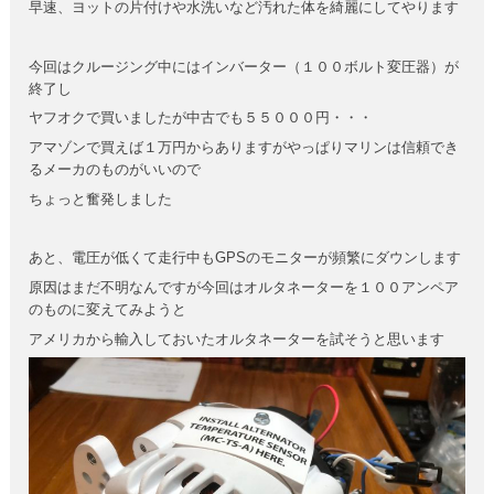
早速、ヨットの片付けや水洗いなど汚れた体を綺麗にしてやります
今回はクルージング中にはインバーター（１００ボルト変圧器）が
終了し
ヤフオクで買いましたが中古でも５５０００円・・・
アマゾンで買えば１万円からありますがやっぱりマリンは信頼でき
るメーカのものがいいので
ちょっと奮発しました
あと、電圧が低くて走行中もGPSのモニターが頻繁にダウンします
原因はまだ不明なんですが今回はオルタネーターを１００アンペア
のものに変えてみようと
アメリカから輸入しておいたオルタネーターを試そうと思います