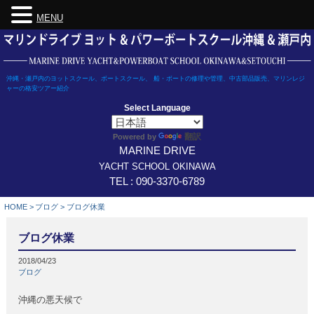
MENU
Skip
to
content
沖縄・瀬戸内のヨットスクール、ボートスクール、 船・ボートの修理や管理、中古部品販売、マリンレジ
ャーの格安ツアー紹介
Select Language
翻訳
Powered by
MARINE DRIVE
YACHT SCHOOL OKINAWA
TEL : 090-3370-6789
HOME
>
ブログ
>
ブログ休業
ブログ休業
2018/04/23
ブログ
沖縄の悪天候で