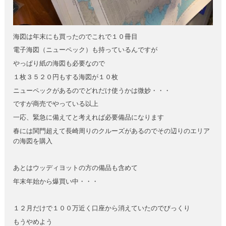
海図は年末にも買ったのでこれで１０冊目
電子海図（ニューペック）も持っているんですが
やっぱり紙の海図も必要なので
１枚３５２０円もする海図が１０枚
ニューペックがあるのでどれだけ使うかは微妙・・・
ですが商売でやっている以上
一応、緊急に備えてと考えれば必要備品になります
春には関門超えて長崎周りのクルーズがあるのでその辺りのエリア
の海図を購入
あとはウッディヨットの方の備品も含めて
年末年始から爆買い中・・・
１２月だけで１００万近く口座から消えていたのでびっくり
もうやめよう