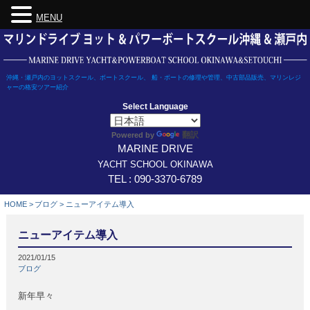
MENU
Skip
to
content
沖縄・瀬戸内のヨットスクール、ボートスクール、 船・ボートの修理や管理、中古部品販売、マリンレジ
ャーの格安ツアー紹介
Select Language
翻訳
Powered by
MARINE DRIVE
YACHT SCHOOL OKINAWA
TEL : 090-3370-6789
HOME
>
ブログ
>
ニューアイテム導入
ニューアイテム導入
2021/01/15
ブログ
新年早々