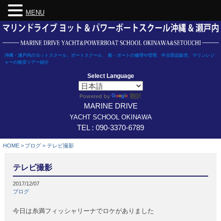
MENU
Skip
to
content
沖縄・瀬戸内のヨットスクール、ボートスクール、 船・ボートの修理や管理、中古部品販売、マリンレジ
ャーの格安ツアー紹介
Select Language
翻訳
Powered by
MARINE DRIVE
YACHT SCHOOL OKINAWA
TEL : 090-3370-6789
HOME
>
ブログ
>
テレビ撮影
テレビ撮影
2017/12/07
ブログ
今日は糸満フィッシャリーナでロケがありました