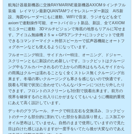
航海計器最新機器に交換RAYMARINE最新機器AXIOM９インチフル
装備 レイマリン最新QUANTAMワイヤレスレーダー新設 AIS新
設、海図やレーダーにもに連動、WIFIで音楽、ラジオなども全て
axiomで連動操作可能、オートパイロット新品、新設、全てAXIOM
モニターに連動 3Dマルチビジョンで海底の地形もリアルに写せま
す。アイコム無線機２５ｗ＋GPSアンテナ+にコックピットで使用
できるコマンドーマイク＋外部スピーカーで拡声器機能とオートフ
ォグホーンなども使えるようになっています。
フルオーニング特注、サイドカバー特注、オーニング、ドジャー、
スクリーンともに新設のため新しいです。コックピットはクルージ
ング中もフルカバーされるので上からの雨水はもちろんサイドから
の雨風はクルーは濡れることなく全くストレス無くクルージング出
来ます。冬場の寒いクルージングも寒さを感じないので快適です。
脱着も可能で状況に合わせていろんなパターンにつけたり外したり
できます。フロントのスクリーンも3分割で脱着出来ます。前方の
視界を確保するのと出入りにかがまなくてもいいように機能的重視
にあえて高く設計しています。
デッキのグラブレール、チークで特注左右を交換済み、コックピッ
トのチークも部分的に割れていた部分を新品張り替え。ニス加工や
オイル塗布はしていません。自然のままで使用していますので見た
目は白けた感じはありますが一度手をいてたら後が大変なのであえ