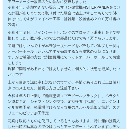
アワーメーター故障のため新品に交換しました
令和４年、売却できない場合はマリン発電機FISHERPANDAをつけ
る計画がありますので取り付けた場合は値上げするつもりです(本
体は中古ですがファイバー工事、補器類、設置含め２００万相当の
装備）
令和４年３月、メインシートとバングのブロック（滑車）を全て交
換しました。数が多いのでこの部品代だけでも７万ぐらいします。
問題ではないんですが本来は一度ヘッドをバラしてバルブも一度は
オーバーホールしたいんですが売却するなら現状の状態になりま
す。がご希望の方には別途費用にてヘッドオーバーホールしてお渡
しします
現状で問題があるわけではありません。個人的に状態を把握したい
だけです
上から目線で誠に申し訳ないのですが、事情がありこれ以上は値引
きは出来ません。値切る方はご遠慮下さい
令和４年５月上架して船底塗装（プラドールブラック）、ペラクリ
ン塗装予定、シャフトジンク交換、定期検査（沿海）、エンジンオ
イル交換予定、発電機付けるなら専用のスルハル追加２箇所、スク
リューのピッチ加工予定
写真は以前のものを使用しているものもあります。特に船内は購入
した当時の写真なので今はもっとアップデートされていますしデッ