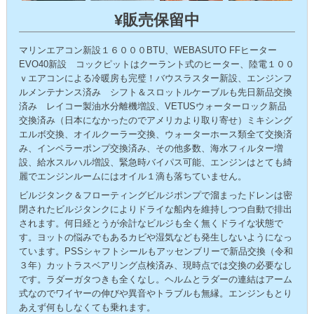
¥販売保留中
マリンエアコン新設１６０００BTU、WEBASUTO FFヒーター
EVO40新設 コックピットはクーラント式のヒーター、陸電１００
ｖエアコンによる冷暖房も完璧！バウスラスター新設、エンジンフ
ルメンテナンス済み シフト＆スロットルケーブルも先日新品交換
済み レイコー製油水分離機増設、VETUSウォーターロック新品
交換済み（日本になかったのでアメリカより取り寄せ）ミキシング
エルボ交換、オイルクーラー交換、ウォーターホース類全て交換済
み、インペラーポンプ交換済み、その他多数、海水フィルター増
設、給水スルハル増設、緊急時バイパス可能、エンジンはとても綺
麗でエンジンルームにはオイル１滴も落ちていません。
ビルジタンク＆フローティングビルジポンプで溜まったドレンは密
閉されたビルジタンクによりドライな船内を維持しつつ自動で排出
されます。何日経とうが余計なビルジも全く無くドライな状態で
す。ヨットの悩みでもあるカビや湿気なども発生しないようになっ
ています。PSSシャフトシールもアッセンブリーで新品交換（令和
３年）カットラスベアリング点検済み、現時点では交換の必要なし
です。ラダーガタつきも全くなし。ヘルムとラダーの連結はアーム
式なのでワイヤーの伸びや異音やトラブルも無縁。エンジンもとり
あえず何もしなくても乗れます。