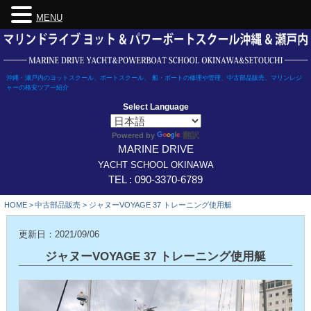
MENU
Skip
to
content
沖縄・瀬戸内のヨットスクール、ボートスクール、 船・ボートの修理や管理、中古部品販売、マリンレジ
ャーの格安ツアー紹介
Select Language
翻訳
Powered by
MARINE DRIVE
YACHT SCHOOL OKINAWA
TEL : 090-3370-6789
HOME
>
中古部品販売
>
ジャヌーVOYAGE 37 トレーニング使用艇
更新日：2021/09/06
ジャヌーVOYAGE 37 トレーニング使用艇