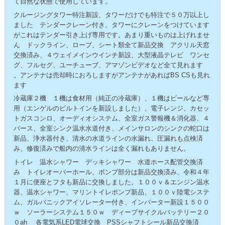
て自然な状態で使用しています。
クルージングタワー特注新設、タワーだけでも特注で５０万以上し
ました テンダークレーン付き、タワーにクレーンをつけています
がこれはテンダー引き上げ専用です。あまり重いものは上げれませ
ん ドックライン、ロープ、シート類全て新品交換 アクリル天窓
交換済み、４ウェイメインウインチ新設、大型液晶テレビ ワンセ
グ、フルセグ、ユーチューブ、アマゾンビデオなど全て見れます
。アンテナは売却時におろしますがアンテナがあればBS CSも見れ
ます
冷蔵庫２機 １機は食材用（純正の冷蔵庫）、１機はビールなど専
用（エンゲルのビルトインを新設しました）、電子レンジ、カセッ
トガスコンロ、オーディオシステム、全室ガス警報機＆消化器、４
バース、全室シンク温水水道付き、メインサロンのシンクの蛇口は
新品、浄水器付き、清水の水道ラインの水漏れ、圧漏れも点検済
み、修復済みで船内の清水ラインは全く漏れもありません。
トイレ 温水シャワー デッキシャワー 水道ホース配管交換済
み トイレオーバーホール、ポンプ部分は新品交換済み、令和４年
１月に便座とフタも新品に交換しました。１００ｖ＆エンジン温水
器、温水シャワー、マリントイレポンプ新品、１００ｖ陸電システ
ム、ガルバニックアイソレーター付き、インバーター新設１５００
ｗ ソーラーシステム１５０ｗ ディープサイクルバッテリー２０
０ah 各電気系LED電球交換 PSSシャフトシール新品交換済