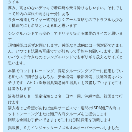
タイル
厚み、高さのないデッキで着岸時や乗り降りもしやすい。それでも
って船内の屋根の高さは十分にある
ラダー構造もワイヤー式ではなくアーム直結なのでトラブルも少な
く構造的にも名艇といえる船と思います
シングルハンドでも安心してギリギリ扱える限界のサイズと思いま
す
現物確認は必ずお願いします。確認なき成約には一切対応できませ
ん。いつでも試乗も可能ですが前もって予約をお願いします。新し
いバウスラ付きなのでシングルハンドでもギリギリ扱えるサイズと
思います。
本業でヨットトレーニング、長期クルージングツアーに使用してい
る船なので調子はもちろん、安全増備、最新装備、快適装備はバッ
チリです AED（医療器具緊急蘇生器具）も装備していますがこれ
は降ろします
沿海登録６名 限定沿海１２名 日本一周、沖縄本島、韓国まで行
けます
購入者でご希望があれば無料サービスで１週間のISPA瀬戸内海ヨ
ットトレーニングまたは瀬戸内海クルーズをご提供します
回航も全国お手伝いできますがこれは別途費用を頂戴します
掲載後、９月インジェクターノズル４本オーバーホールしました