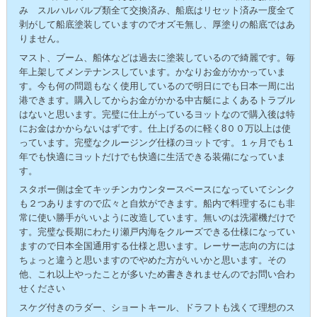
み スルハルバルブ類全て交換済み、船底はリセット済み一度全て
剥がして船底塗装していますのでオズモ無し、厚塗りの船底ではあ
りません。
マスト、ブーム、船体などは過去に塗装しているので綺麗です。毎
年上架してメンテナンスしています。かなりお金がかかっていま
す。今も何の問題もなく使用しているので明日にでも日本一周に出
港できます。購入してからお金がかかる中古艇によくあるトラブル
はないと思います。完璧に仕上がっているヨットなので購入後は特
にお金はかからないはずです。仕上げるのに軽く8００万以上は使
っています。完璧なクルージング仕様のヨットです。１ヶ月でも１
年でも快適にヨットだけでも快適に生活できる装備になっていま
す。
スタボー側は全てキッチンカウンタースペースになっていてシンク
も２つありますので広々と自炊ができます。船内で料理するにも非
常に使い勝手がいいように改造しています。無いのは洗濯機だけで
す。完璧な長期にわたり瀬戸内海をクルーズできる仕様になってい
ますので日本全国通用する仕様と思います。レーサー志向の方には
ちょっと違うと思いますのでやめた方がいいかと思います。その
他、これ以上やったことが多いため書ききれませんのでお問い合わ
せください
スケグ付きのラダー、ショートキール、ドラフトも浅くて理想のス