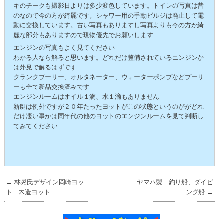
キのチークも撮影日よりは多少変色しています。トイレの写真は昔
のなので今の方が綺麗です。シャワー用の手動ビルジは廃止して電
動に交換しています。古い写真もありますし写真よりも今の方が綺
麗な部分もありますので現物優先でお願いします
エンジンの写真もよく見てください
わかる人なら解ると思います。どれだけ整備されているエンジンか
は外見で解るはずです
クランクプーリー、オルタネーター、ウォーターポンプなどプーリ
ーも全て新品交換済みです
エンジンルームはオイル１滴、水１滴もありません
新艇は例外ですが２０年たったヨットがこの状態というのががどれ
だけ凄い事かは同年代の他のヨットのエンジンルームを見て判断し
てみてください
←
林晃氏デザイン岡崎ヨッ
ヤマハ製 釣り船、ダイビ
ト 木造ヨット
ング船
→