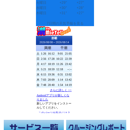
火曜日
+
29°
+
27°
水曜日
+
30°
+
28°
木曜日
+
31°
+
27°
7日間の天気予報を見る