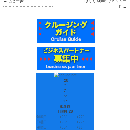
←
あと一歩
いきなり糸満ピリピリムー
ド
→
+
28
°
C
+
28°
+
27°
那覇市
土曜日, 08
金曜日
+
28°
+
27°
日曜日
+
28°
+
27°
月曜日
+
30°
+
28°