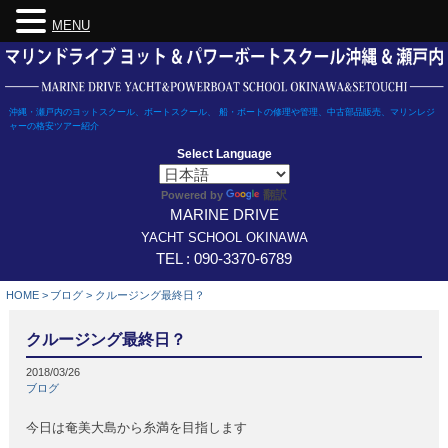
MENU
Skip
to
content
沖縄・瀬戸内のヨットスクール、ボートスクール、 船・ボートの修理や管理、中古部品販売、マリンレジ
ャーの格安ツアー紹介
Select Language
翻訳
Powered by
MARINE DRIVE
YACHT SCHOOL OKINAWA
TEL : 090-3370-6789
HOME
>
ブログ
>
クルージング最終日？
クルージング最終日？
2018/03/26
ブログ
今日は奄美大島から糸満を目指します