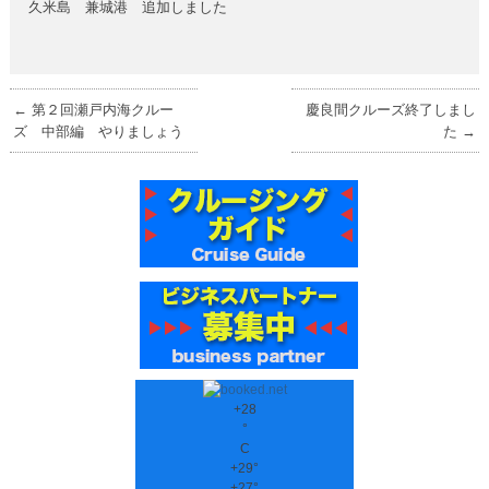
久米島 兼城港 追加しました
←
第２回瀬戸内海クルー
慶良間クルーズ終了しまし
ズ 中部編 やりましょう
た
→
+
28
°
C
+
29°
+
27°