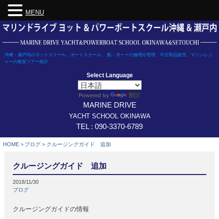
MENU
Skip
to
content
沖縄・瀬戸内のヨットスクール、ボートスクール、 船・ボートの修理や管理、中古部品販売、マリンレジ
ャーの格安ツアー紹介
Select Language
翻訳
Powered by
MARINE DRIVE
YACHT SCHOOL OKINAWA
TEL : 090-3370-6789
HOME
>
ブログ
>
クルージングガイド 追加
クルージングガイド 追加
2018/11/30
ブログ
クルージングガイドの情報