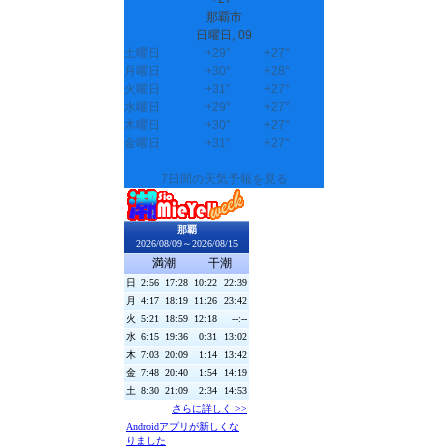
那覇市
日曜日, 09
土曜日
+
29°
+
27°
月曜日
+
30°
+
28°
火曜日
+
31°
+
27°
水曜日
+
29°
+
27°
木曜日
+
30°
+
27°
金曜日
+
31°
+
27°
7日間の天気予報を見る