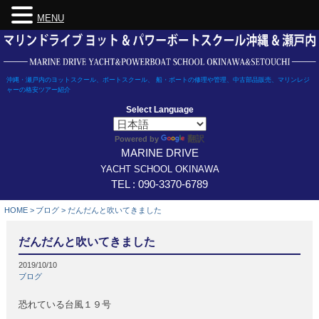
MENU
Skip
to
content
沖縄・瀬戸内のヨットスクール、ボートスクール、 船・ボートの修理や管理、中古部品販売、マリンレジ
ャーの格安ツアー紹介
Select Language
翻訳
Powered by
MARINE DRIVE
YACHT SCHOOL OKINAWA
TEL : 090-3370-6789
HOME
>
ブログ
>
だんだんと吹いてきました
だんだんと吹いてきました
2019/10/10
ブログ
恐れている台風１９号