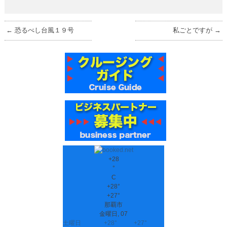
←
恐るべし台風１９号
私ごとですが
→
+
28
°
C
+
28°
+
27°
那覇市
金曜日, 07
土曜日
+
28°
+
27°