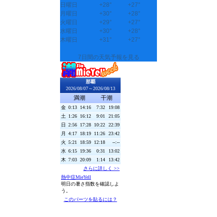
日曜日
+
28°
+
27°
月曜日
+
30°
+
28°
火曜日
+
29°
+
27°
水曜日
+
30°
+
28°
木曜日
+
31°
+
27°
7日間の天気予報を見る