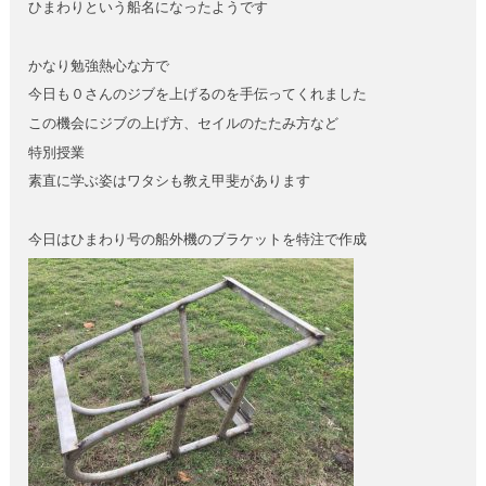
ひまわりという船名になったようです
かなり勉強熱心な方で
今日も０さんのジブを上げるのを手伝ってくれました
この機会にジブの上げ方、セイルのたたみ方など
特別授業
素直に学ぶ姿はワタシも教え甲斐があります
今日はひまわり号の船外機のブラケットを特注で作成