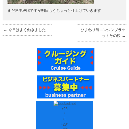
まだ途中段階ですが明日もうちょっと仕上げていきます
←
今日はよく働きました
ひまわり号エンジンブラケ
ットその後
→
+
28
°
C
+
28°