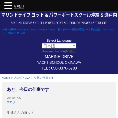
MENU
Skip
to
content
沖縄・瀬戸内のヨットスクール、ボートスクール、 船・ボートの修理や管理、中古部品販売、マリンレジ
ャーの格安ツアー紹介
Select Language
翻訳
Powered by
MARINE DRIVE
YACHT SCHOOL OKINAWA
TEL : 090-3370-6789
HOME
>
ブログ
>
あと、今日の仕事です
あと、今日の仕事です
2017/11/25
ブログ
生徒さんのヨット