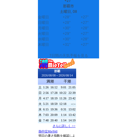
+
27°
那覇市
土曜日, 08
金曜日
+
28°
+
27°
日曜日
+
28°
+
27°
月曜日
+
30°
+
28°
火曜日
+
29°
+
27°
水曜日
+
30°
+
28°
木曜日
+
31°
+
27°
7日間の天気予報を見る